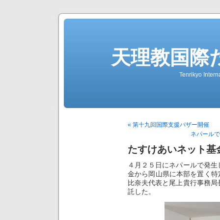
天理教国際
Tenrikyo Intern
« 第十九回国際支援バザー開催
ネパールで
たすけあいネット基
４月２５日にネパールで発生
金から岡山県に本部を置く特
比奈夫代表と尾上貴行事務局
託した。